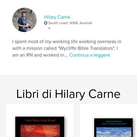
Formato del progetto:
Orizzontale standard, 25×20
cm
N° di pagine:
108
Hilary Carne
ISBN
South coast, NSW, Australi
Copertina rigida rivestita: 9798210669032
a
Data di pubblicazione:
nov 20, 2023
I spent most of my working life working overseas in
Lingua
English
with a mission called "Wycliffe Bible Translators". I
am an RN and worked in...
Continua a leggere
Parole chiave
,
verse;devotional;photography
Bible
Libri di Hilary Carne