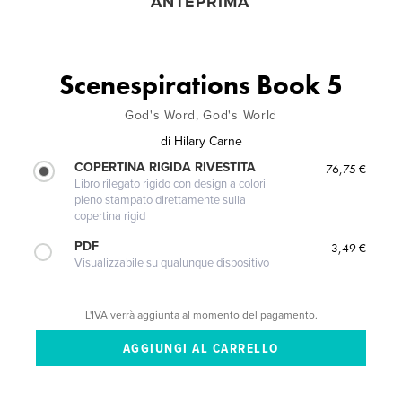
ANTEPRIMA
Scenespirations Book 5
God's Word, God's World
di
Hilary Carne
COPERTINA RIGIDA RIVESTITA
76,75 €
Libro rilegato rigido con design a colori
pieno stampato direttamente sulla
copertina rigid
PDF
3,49 €
Visualizzabile su qualunque dispositivo
L'IVA verrà aggiunta al momento del pagamento.