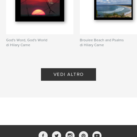
God's Word, God's World
Broulee Beach and Psalms
di Hilary Carne
di Hilary Carne
VEDI ALTRO