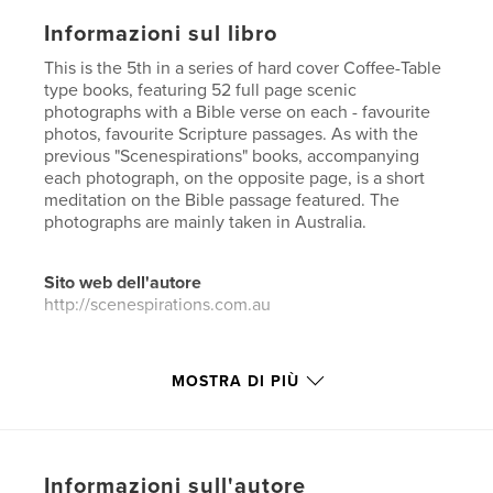
Informazioni sul libro
This is the 5th in a series of hard cover Coffee-Table
type books, featuring 52 full page scenic
photographs with a Bible verse on each - favourite
photos, favourite Scripture passages. As with the
previous "Scenespirations" books, accompanying
each photograph, on the opposite page, is a short
meditation on the Bible passage featured. The
photographs are mainly taken in Australia.
Sito web dell'autore
http://scenespirations.com.au
Funzionalità e dettagli
MOSTRA DI PIÙ
Categoria principale:
Libri di lusso
Categorie aggiuntive
Religione e spiritualità
,
Libri
d'arte e fotografia
Informazioni sull'autore