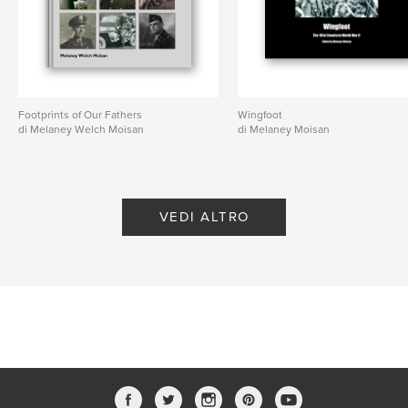
Footprints of Our Fathers
Wingfoot
di Melaney Welch Moisan
di Melaney Moisan
VEDI ALTRO