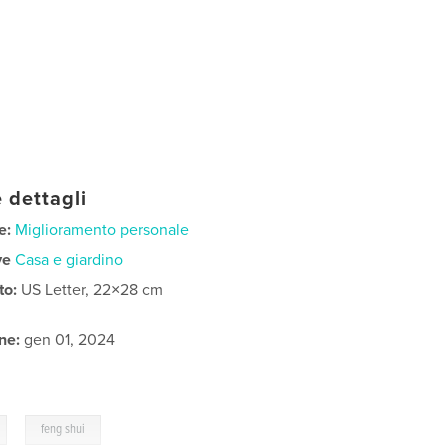
 dettagli
e:
Miglioramento personale
ve
Casa e giardino
to:
US Letter, 22×28 cm
ne:
gen 01, 2024
,
feng shui