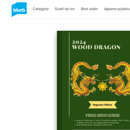
Categorie
Scelti da noi
Best seller
Appena pubblica