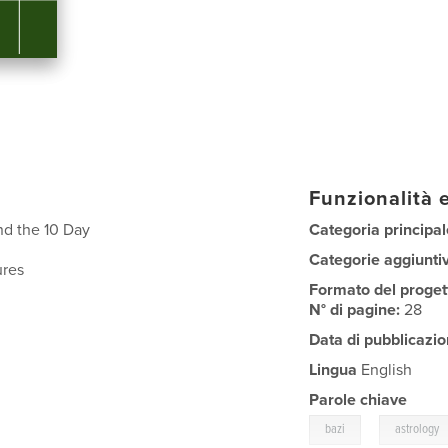
Funzionalità e
nd the 10 Day
Categoria principal
Categorie aggiunti
ures
Formato del proget
N° di pagine:
28
Data di pubblicazio
Lingua
English
Parole chiave
,
bazi
astrology