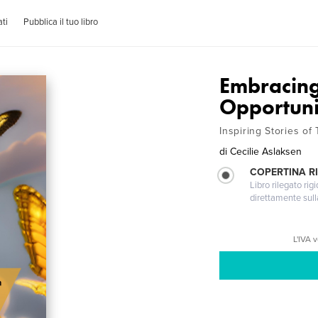
ti
Pubblica il tuo libro
Embracin
Opportuni
Inspiring Stories of
di
Cecilie Aslaksen
COPERTINA RI
Libro rilegato ri
direttamente sull
L'IVA 