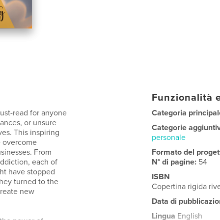
Funzionalità e
ust-read for anyone
Categoria principal
tances, or unsure
Categorie aggiunti
es. This inspiring
personale
ve overcome
businesses. From
Formato del proget
addiction, each of
N° di pagine:
54
ght have stopped
ISBN
they turned to the
Copertina rigida ri
create new
Data di pubblicazio
Lingua
English