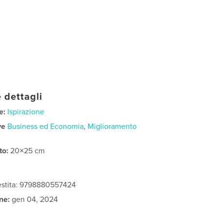
 dettagli
e:
Ispirazione
ve
Business ed Economia
,
Miglioramento
to:
20×25 cm
vestita: 9798880557424
ne:
gen 04, 2024