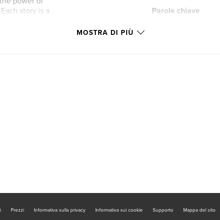
 the power of
Each story is a
Parole chiave
things may seem,
,
business advice
an entrepreneur
MOSTRA DI PIÙ
 needs a reminder
mbrace Opportunity"
t ready to be
ble individuals.
i
Prezzi
Informativa sulla privacy
Informativa sui cookie
Supporto
Mappa del sito