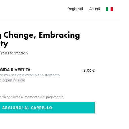
Registrati
Accedi
g Change, Embracing
ty
 Transformation
GIDA RIVESTITA
18,06 €
gido con design a colori pieno stampato
a copertina rigid
verrà aggiunta al momento del pagamento.