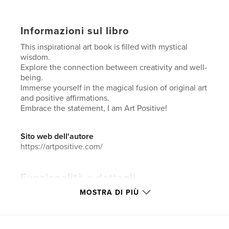
Informazioni sul libro
This inspirational art book is filled with mystical
wisdom.
Explore the connection between creativity and well-
being.
Immerse yourself in the magical fusion of original art
and positive affirmations.
Embrace the statement, I am Art Positive!
Sito web dell'autore
https://artpositive.com/
Funzionalità e dettagli
MOSTRA DI PIÙ
Categoria principale:
Libri d'arte e fotografia
Categorie aggiuntive
Miglioramento personale
,
Citazioni