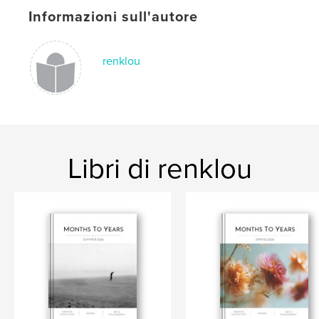
Parole chiave
Informazioni sull'autore
,
,
,
,
poetry
nonfiction
loss
grief
renklou
,
illness
death
Libri di renklou