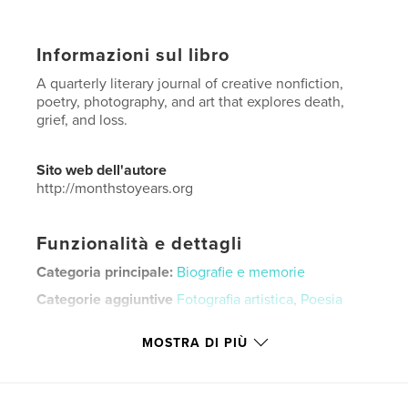
Informazioni sul libro
A quarterly literary journal of creative nonfiction,
poetry, photography, and art that explores death,
grief, and loss.
Sito web dell'autore
http://monthstoyears.org
Funzionalità e dettagli
Categoria principale:
Biografie e memorie
Categorie aggiuntive
Fotografia artistica
,
Poesia
Formato del progetto:
US Letter, 22×28 cm
MOSTRA DI PIÙ
N° di pagine:
56
Data di pubblicazione:
feb 07, 2024
Lingua
English