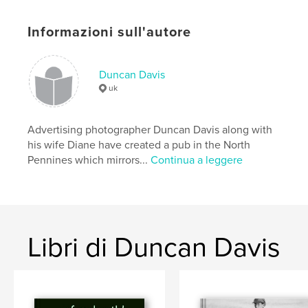
,
Black Bull
,
Marley Hill
,
photography
,
Informazioni sull'autore
villages
,
photographs
,
travel
,
Capheaton
,
Frosterley
,
Weardale
,
Duncan Davis
uk
Ireland
,
Auvergne
,
Venice
,
agriculture
,
Newcastle
,
pit
,
coal
,
mine
,
Advertising photographer Duncan Davis along with
his wife Diane have created a pub in the North
pitmen
,
ponies
Pennines which mirrors...
Continua a leggere
Libri di Duncan Davis