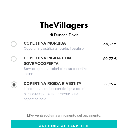
TheVillagers
di
Duncan Davis
COPERTINA MORBIDA
68,27 €
Copertina plastificata lucida, flessibile
COPERTINA RIGIDA CON
80,77 €
SOVRACCOPERTA
Sovraccoperta a colori pieni su copertina
in lino
COPERTINA RIGIDA RIVESTITA
82,02 €
Libro rilegato rigido con design a colori
pieno stampato direttamente sulla
copertina rigid
L'IVA verrà aggiunta al momento del pagamento.