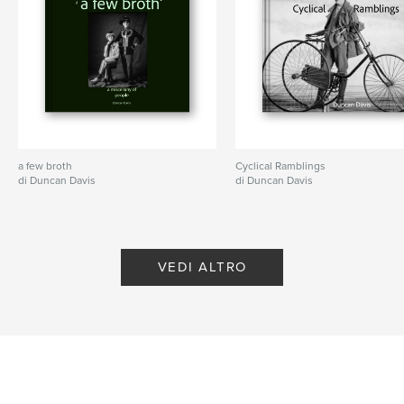
a few broth
Cyclical Ramblings
di Duncan Davis
di Duncan Davis
VEDI ALTRO