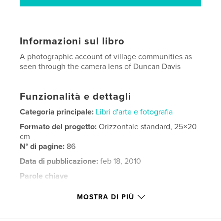
Informazioni sul libro
A photographic account of village communities as
seen through the camera lens of Duncan Davis
Funzionalità e dettagli
Categoria principale:
Libri d'arte e fotografia
Formato del progetto:
Orizzontale standard, 25×20
cm
N° di pagine:
86
Data di pubblicazione:
feb 18, 2010
Parole chiave
,
,
Northumberland Durham
Duncan Davis
MOSTRA DI PIÙ
Black Bull Inn