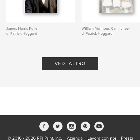
James Harris Fuller
William Malinous Carmichael
di Patrick Hoggard
di Patrick Hoggard
VEDI ALTRO
© 2016 - 2026 RPI Print, Inc.
Azienda
Lavora con noi
Prezzi