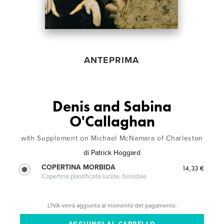
ANTEPRIMA
Denis and Sabina
O'Callaghan
with Supplement on Michael McNamara of Charleston
di
Patrick Hoggard
COPERTINA MORBIDA
14,33 €
Copertina plastificata lucida, flessibile
L'IVA verrà aggiunta al momento del pagamento.