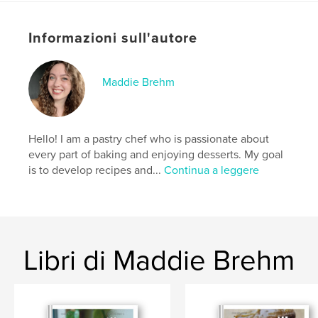
Formato del progetto:
US Letter, 22×28 cm
N° di pagine:
88
Informazioni sull'autore
Data di pubblicazione:
apr 15, 2024
Lingua
English
Maddie Brehm
Parole chiave
,
,
recipes
pastry
baking
Hello! I am a pastry chef who is passionate about
every part of baking and enjoying desserts. My goal
is to develop recipes and...
Continua a leggere
Libri di Maddie Brehm