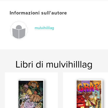
Lingua
English
Parole chiave
Informazioni sull'autore
,
,
room 801
graphic novels
comics
mulvihilllag
Libri di mulvihilllag