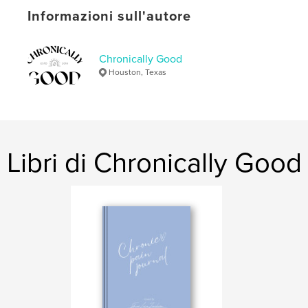
Categoria principale:
Salute e Fitness
Informazioni sull'autore
Categorie aggiuntive
Hobby e fai da te
,
Scrapbooking
Chronically Good
Formato del progetto:
20×25 cm
Houston, Texas
N° di pagine:
70
ISBN
Copertina morbida: 9798331226428
Data di pubblicazione:
giu 03, 2024
Lingua
English
Libri di Chronically Good
Parole chiave
,
,
Wellness
Chronic Pain
Journaling