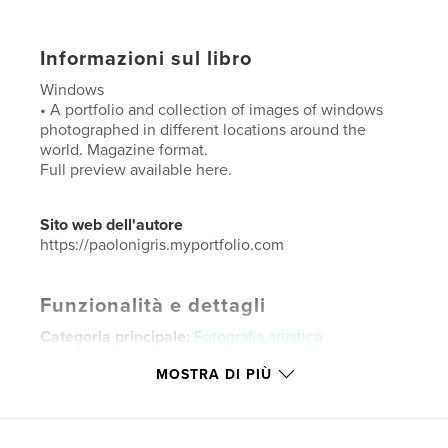
Informazioni sul libro
Windows
• A portfolio and collection of images of windows
photographed in different locations around the
world. Magazine format.
Full preview available here.
Sito web dell'autore
https://paolonigris.myportfolio.com
Funzionalità e dettagli
Categoria principale:
Fotografia artistica
Categorie aggiuntive
Architettura
,
Viaggi
MOSTRA DI PIÙ
Formato del progetto:
US Letter, 22×28 cm
N° di pagine:
60
Data di pubblicazione:
giu 15, 2024