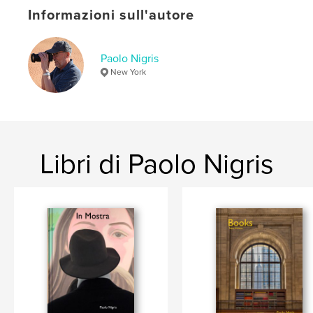
Informazioni sull'autore
Lingua
English
Parole chiave
Paolo Nigris
,
,
,
Ventana
finestre
window
windows
New York
Libri di Paolo Nigris