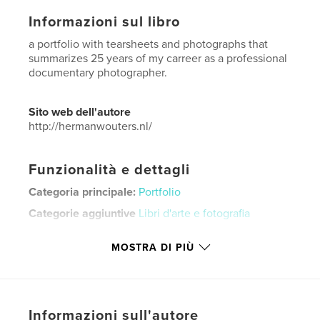
Informazioni sul libro
a portfolio with tearsheets and photographs that
summarizes 25 years of my carreer as a professional
documentary photographer.
Sito web dell'autore
http://hermanwouters.nl/
Funzionalità e dettagli
Categoria principale:
Portfolio
Categorie aggiuntive
Libri d'arte e fotografia
Formato del progetto:
US Letter, 22×28 cm
MOSTRA DI PIÙ
N° di pagine:
124
Data di pubblicazione:
ago 27, 2024
Lingua
Estonian
Parole chiave
Informazioni sull'autore