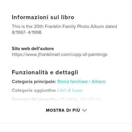
Informazioni sul libro
This is the 20th Franklin Family Photo Album dated
8/1997- 4/1998.
Sito web dell'autore
https://www.jfranklinart.com/copy-of-paintings
Funzionalità e dettagli
Categoria principale:
Storia familiare / Albero
Categorie aggiuntive
Libri di lusso
Formato del progetto:
US Letter, 22×28 cm
N° di pagine:
88
MOSTRA DI PIÙ
Data di pubblicazione:
set 11, 2024
Lingua
English
Parole chiave