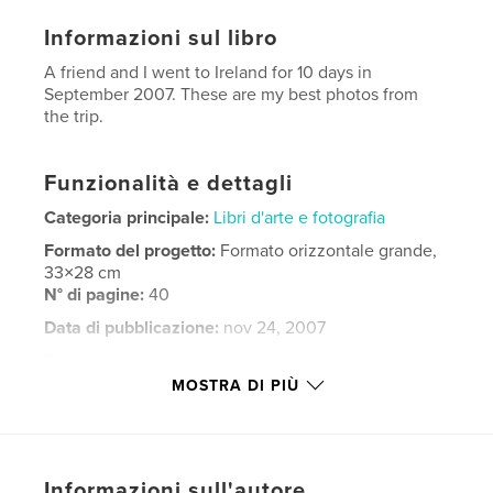
Informazioni sul libro
A friend and I went to Ireland for 10 days in
September 2007. These are my best photos from
the trip.
Funzionalità e dettagli
Categoria principale:
Libri d'arte e fotografia
Formato del progetto:
Formato orizzontale grande,
33×28 cm
N° di pagine:
40
Data di pubblicazione:
nov 24, 2007
Parole chiave
MOSTRA DI PIÙ
,
,
,
diamond hill
kylemore abbey
ring of kerry
ireland
,
Informazioni sull'autore
skelligs
,
ruins
,
clonmacnoise
,