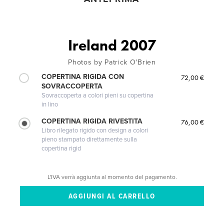
Ireland 2007
Photos by Patrick O'Brien
COPERTINA RIGIDA CON
72,00 €
SOVRACCOPERTA
Sovraccoperta a colori pieni su copertina
in lino
COPERTINA RIGIDA RIVESTITA
76,00 €
Libro rilegato rigido con design a colori
pieno stampato direttamente sulla
copertina rigid
L'IVA verrà aggiunta al momento del pagamento.