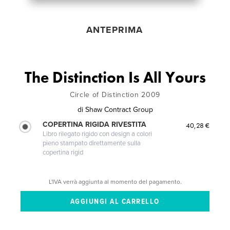
ANTEPRIMA
The Distinction Is All Yours
Circle of Distinction 2009
di
Shaw Contract Group
COPERTINA RIGIDA RIVESTITA
40,28 €
Libro rilegato rigido con design a colori
pieno stampato direttamente sulla
copertina rigid
L'IVA verrà aggiunta al momento del pagamento.