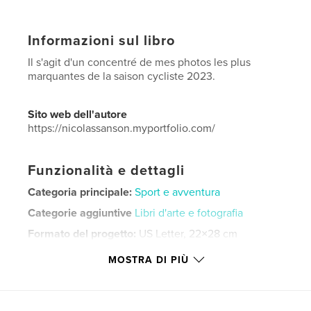
Informazioni sul libro
Il s'agit d'un concentré de mes photos les plus
marquantes de la saison cycliste 2023.
Sito web dell'autore
https://nicolassanson.myportfolio.com/
Funzionalità e dettagli
Categoria principale:
Sport e avventura
Categorie aggiuntive
Libri d'arte e fotografia
Formato del progetto:
US Letter, 22×28 cm
N° di pagine:
76
MOSTRA DI PIÙ
Data di pubblicazione:
nov 17, 2024
Lingua
French
Parole chiave