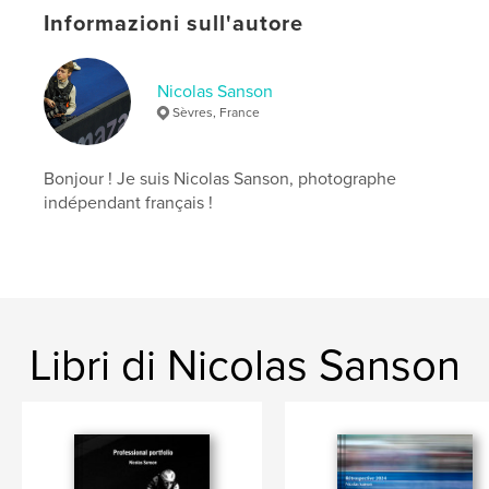
Informazioni sull'autore
,
,
,
,
cycling
photo de sport
sport
photo
Cyclisme
Nicolas Sanson
Sèvres, France
Bonjour ! Je suis Nicolas Sanson, photographe
indépendant français !
Libri di Nicolas Sanson