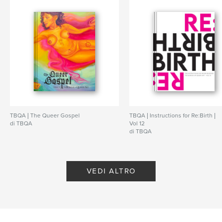
TBQA | The Queer Gospel
TBQA | Instructions for Re:Birth |
di TBQA
Vol 12
di TBQA
VEDI ALTRO