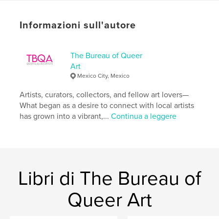
Funzionalità e dettagli
Categoria principale:
Libri d'arte e fotografia
Informazioni sull'autore
Formato del progetto:
US Letter, 22×28 cm
N° di pagine:
100
The Bureau of Queer
Data di pubblicazione:
nov 20, 2024
Art
Lingua
Spanish
Mexico City, Mexico
Artists, curators, collectors, and fellow art lovers—
What began as a desire to connect with local artists
has grown into a vibrant,...
Continua a leggere
Libri di The Bureau of
Queer Art