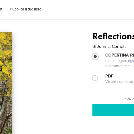
ti
Pubblica il tuo libro
Reflectio
di
John E. Cornett
COPERTINA RI
Libro rilegato ri
direttamente sull
PDF
Visualizzabile su
L'IVA 