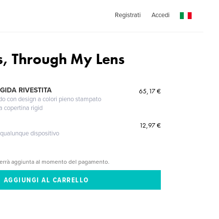
Registrati
Accedi
ns, Through My Lens
GIDA RIVESTITA
65,17 €
gido con design a colori pieno stampato
a copertina rigid
12,97 €
 qualunque dispositivo
verrà aggiunta al momento del pagamento.