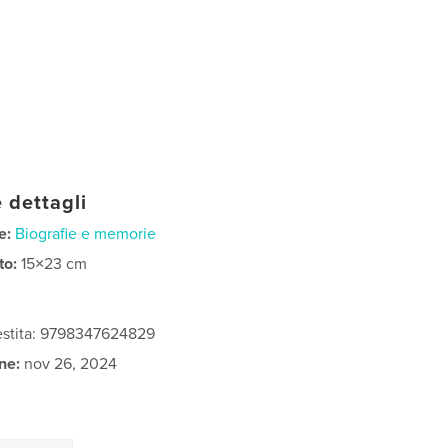
 dettagli
e:
Biografie e memorie
to:
15×23 cm
vestita: 9798347624829
ne:
nov 26, 2024