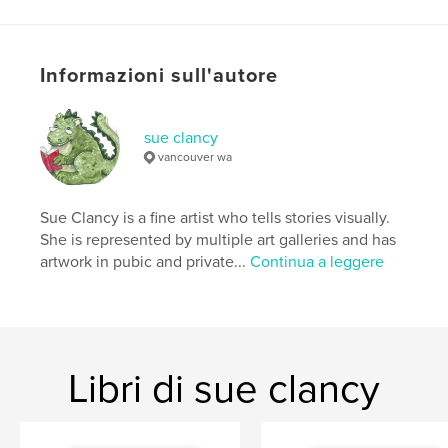
Funzionalità e dettagli
Informazioni sull'autore
Categoria principale:
Libri da disegno
Categorie aggiuntive
Libri di lusso
,
Libri d'arte e
fotografia
sue clancy
vancouver wa
Formato del progetto:
13×20 cm
N° di pagine:
144
ISBN
Sue Clancy is a fine artist who tells stories visually.
Copertina morbida: 9798347610532
She is represented by multiple art galleries and has
artwork in pubic and private...
Continua a leggere
Data di pubblicazione:
nov 29, 2024
Lingua
English
Parole chiave
,
,
,
,
animals
mental health
art
drawing
Libri di sue clancy
sketchbook