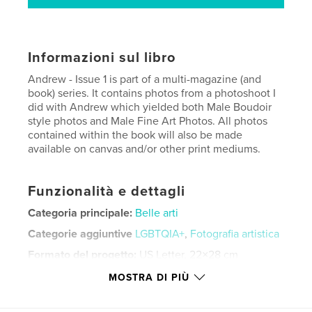
Informazioni sul libro
Andrew - Issue 1 is part of a multi-magazine (and
book) series. It contains photos from a photoshoot I
did with Andrew which yielded both Male Boudoir
style photos and Male Fine Art Photos. All photos
contained within the book will also be made
available on canvas and/or other print mediums.
Funzionalità e dettagli
Categoria principale:
Belle arti
Categorie aggiuntive
LGBTQIA+
,
Fotografia artistica
Formato del progetto:
US Letter, 22×28 cm
N° di pagine:
24
MOSTRA DI PIÙ
Data di pubblicazione:
dic 26, 2024
Lingua
English