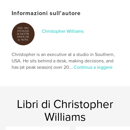
Parole chiave
Informazioni sull'autore
,
,
,
,
asian
straight
andrew
boudoir
,
fine art
male
Christopher Williams
Christopher is an executive at a studio in Southern,
USA. He sits behind a desk, making decisions, and
has (at peak season) over 20...
Continua a leggere
Libri di Christopher
Williams