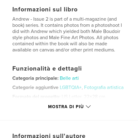
Informazioni sul libro
Andrew - Issue 2 is part of a multi-magazine (and
book) series. It contains photos from a photoshoot I
did with Andrew which yielded both Male Boudoir
style photos and Male Fine Art Photos. All photos
contained within the book will also be made
available on canvas and/or other print mediums.
Funzionalità e dettagli
Categoria principale:
Belle arti
Categorie aggiuntive
LGBTQIA+
,
Fotografia artistica
Formato del progetto:
US Letter, 22×28 cm
N° di pagine:
24
MOSTRA DI PIÙ
Data di pubblicazione:
dic 27, 2024
Lingua
English
Parole chiave
Informazioni sull'autore