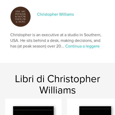
,
,
,
,
male
fine art
boudoir
andrew
,
straight
asian
Christopher Williams
Christopher is an executive at a studio in Southern,
USA. He sits behind a desk, making decisions, and
has (at peak season) over 20...
Continua a leggere
Libri di Christopher
Williams