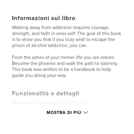
Informazioni sul libro
Walking away from addiction requires courage,
strength, and faith in ones self. The goal of this book
is to show you that if you truly wish to escape the
prison of alcohol addiction, you can.
From the ashes of your former life you are reborn.
Become the phoenix and walk the path to sobriety.
This book was written to be a handbook to help
guide you along your way.
Funzionalità e dettagli
Categoria principale:
Miglioramento personale
Formato del progetto:
13×20 cm
MOSTRA DI PIÙ
N° di pagine:
144
ISBN
Copertina morbida: 9798317516666