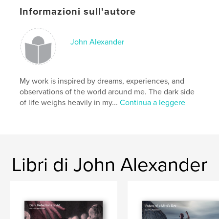
Informazioni sull'autore
Data di pubblicazione:
mar 23, 2025
Lingua
English
Parole chiave
John Alexander
,
,
,
alcoholism
addiction
self-improvement
self-help
My work is inspired by dreams, experiences, and
observations of the world around me. The dark side
of life weighs heavily in my...
Continua a leggere
Libri di John Alexander