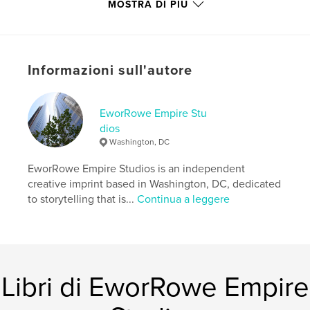
MOSTRA DI PIÙ
Sito web dell'autore
http://www.skoglease.com
Funzionalità e dettagli
Informazioni sull'autore
Categoria principale:
Ispirazione
Categorie aggiuntive
Religione e spiritualità
EworRowe Empire Stu
dios
Formato del progetto:
13×20 cm
Washington, DC
N° di pagine:
48
ISBN
EworRowe Empire Studios is an independent
Copertina morbida: 9798319963109
creative imprint based in Washington, DC, dedicated
to storytelling that is...
Continua a leggere
Data di pubblicazione:
lug 15, 2025
Lingua
English
Parole chiave
,
,
Inner Peace
Spiritual Growth
Self-Discovery
Libri di EworRowe Empire