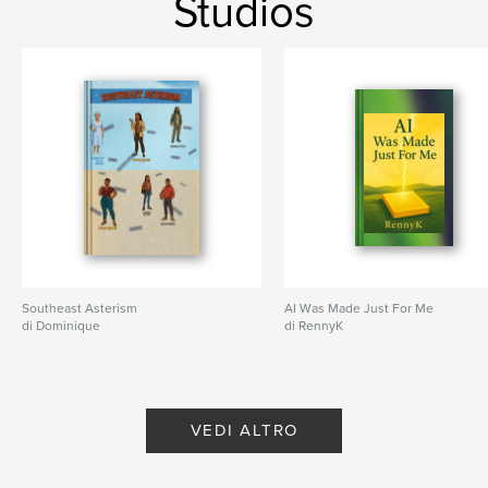
Studios
Southeast Asterism
AI Was Made Just For Me
di Dominique
di RennyK
VEDI ALTRO