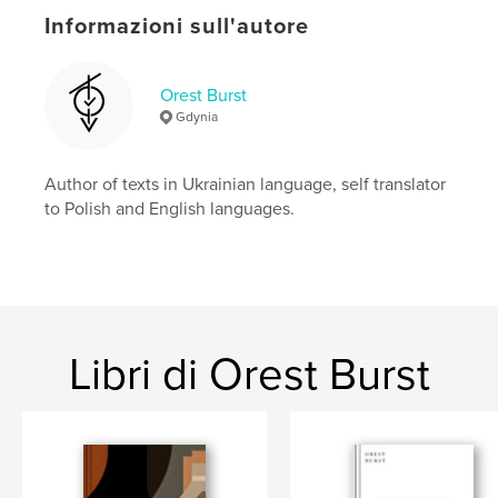
Data di pubblicazione:
dic 01, 2025
Informazioni sull'autore
Lingua
Undetermined
Parole chiave
Orest Burst
,
,
,
lullaby
children book
poetry
Ukrainian
Gdynia
Author of texts in Ukrainian language, self translator
to Polish and English languages.
Libri di Orest Burst