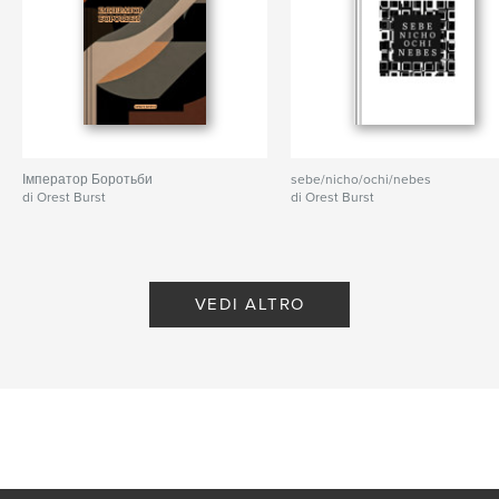
Імператор Боротьби
sebe/nicho/ochi/nebes
di Orest Burst
di Orest Burst
VEDI ALTRO