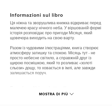
Informazioni sul libro
Ця ніжна та зворушлива книжка відкриває перед
малечею красу нічного неба. У віршованій формі
історія розповідає про пригоди Місяця, який
щовечора виходить на свою варту.
Разом із чудовими ілюстраціями, книга створює
атмосферу затишку та спокою. Місяць тут - не
просто небесне світило, а справжній друг із
щирою посмішкою, який то розливає «золоті
сльози» дощу, то ховається в імлі, але завжди
залишається поруч.
Funzionalità e dettagli
MOSTRA DI PIÙ
Categoria principale:
Poesia
Formato del progetto:
15×23 cm
N° di pagine:
24