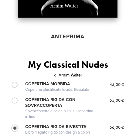
ANTEPRIMA
My Classical Nudes
di
Arnim Walter
COPERTINA MORBIDA
45,00 €
Copertina plastificata lucida, flessibile
COPERTINA RIGIDA CON
55,00 €
SOVRACCOPERTA
Sovraccoperta a colori pieni su copertina
in lino
COPERTINA RIGIDA RIVESTITA
56,00 €
Libro rilegato rigido con design a colori