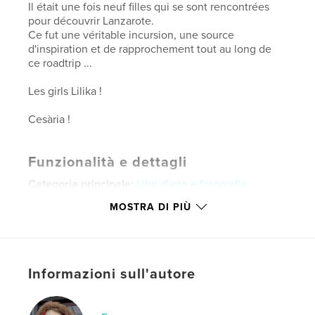
Il était une fois neuf filles qui se sont rencontrées
pour découvrir Lanzarote.
Ce fut une véritable incursion, une source
d'inspiration et de rapprochement tout au long de
ce roadtrip ...
Les girls Lilika !
Cesària !
Funzionalità e dettagli
Categoria principale:
Libri d'arte e fotografia
Categorie aggiuntive
Fotografia artistica
,
Viaggi
MOSTRA DI PIÙ
Formato del progetto:
Orizzontale standard, 25×20
cm
N° di pagine:
48
Informazioni sull'autore
Data di pubblicazione:
dic 27, 2025
Lingua
French