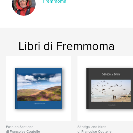
Parole chiave
Fremmoma
,
,
,
,
voyage
photographie
Canaries
Îles
Lanzarote
Libri di Fremmoma
Fashion Scotland
Sénégal and birds
di Françoise Coutelle
di Françoise Coutelle