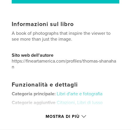
Informazioni sul libro
A book of photographs that inspire the viewer to
see more than just the image.
Sito web dell'autore
https://fineartamerica.com/profiles/thomas-shanaha
n
Funzionalità e dettagli
Categoria principale:
Libri d'arte e fotografia
Categorie aggiuntive
Citazioni
,
Libri di lusso
Formato del progetto:
Quadrato grande, 30×30 cm
MOSTRA DI PIÙ
N° di pagine:
128
Data di pubblicazione:
mar 28, 2026