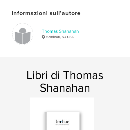
Lingua
English
Parole chiave
Informazioni sull'autore
,
,
inspire
Quotes
Photography
Thomas Shanahan
Hamilton, NJ USA
Libri di Thomas
Shanahan