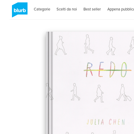
Categorie
Scelti da noi
Best seller
Appena pubblica