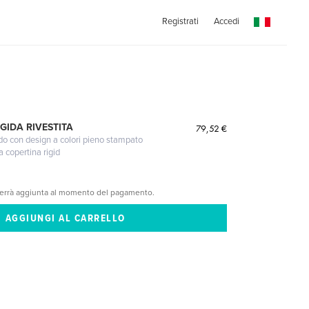
Registrati
Accedi
GIDA RIVESTITA
79,52 €
gido con design a colori pieno stampato
a copertina rigid
verrà aggiunta al momento del pagamento.