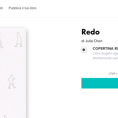
ti
Pubblica il tuo libro
Redo
di
Julia Chen
COPERTINA RI
Libro rilegato ri
direttamente sull
L'IVA 