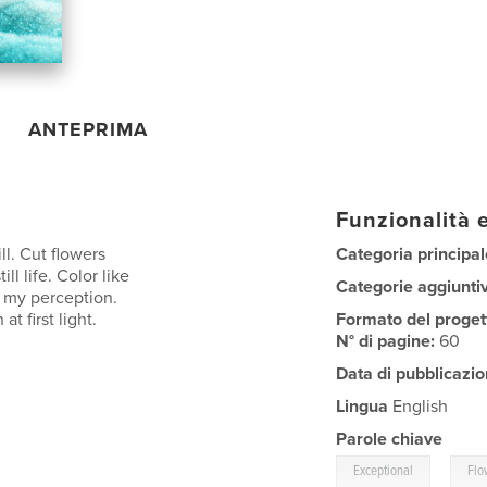
ANTEPRIMA
Funzionalità e
ll. Cut flowers
Categoria principal
ll life. Color like
Categorie aggiunti
s my perception.
t first light.
Formato del proget
N° di pagine:
60
Data di pubblicazio
Lingua
English
Parole chiave
,
Exceptional
Flo