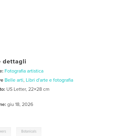
 dettagli
e:
Fotografia artistica
ve
Belle arti
,
Libri d'arte e fotografia
to:
US Letter, 22×28 cm
ne:
giu 18, 2026
,
wers
Botanicals