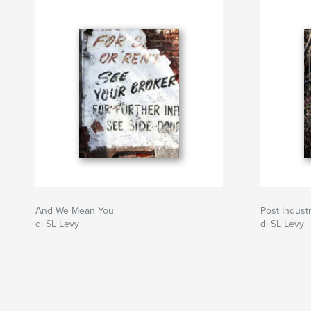
And We Mean You
Post Indust
di SL Levy
di SL Levy