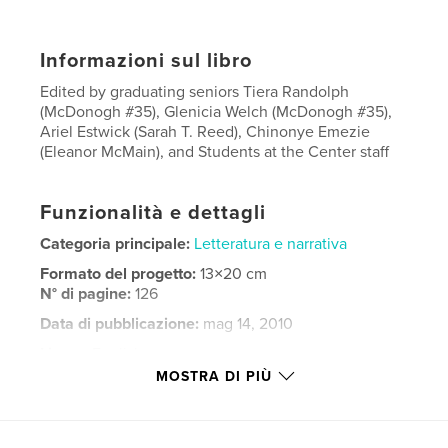
Informazioni sul libro
Edited by graduating seniors Tiera Randolph
(McDonogh #35), Glenicia Welch (McDonogh #35),
Ariel Estwick (Sarah T. Reed), Chinonye Emezie
(Eleanor McMain), and Students at the Center staff
Funzionalità e dettagli
Categoria principale:
Letteratura e narrativa
Formato del progetto:
13×20 cm
N° di pagine:
126
Data di pubblicazione:
mag 14, 2010
Lingua
English
MOSTRA DI PIÙ
Parole chiave
,
,
new
orleans;student;writings;high