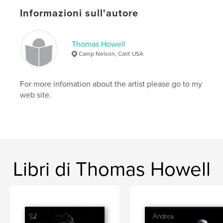
,
,
Fine Art
Computer Graphics
Digital Arts
Informazioni sull'autore
,
Fine Art Photography
,
Nudes
,
tomhowell
,
Thomas Howell
Graphics
,
Art
,
Portfolios
Camp Nelson, Calif. USA
For more infomation about the artist please go to my
web site.
Libri di Thomas Howell