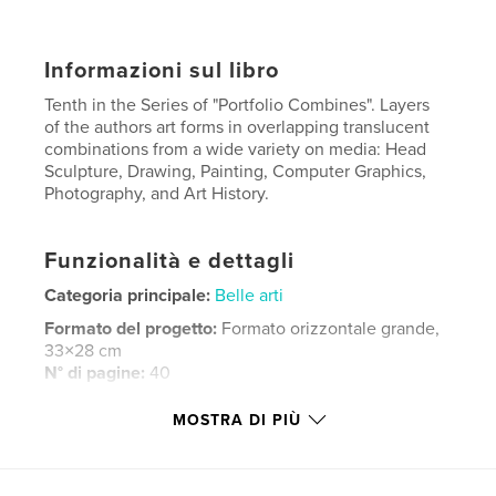
Informazioni sul libro
Tenth in the Series of "Portfolio Combines". Layers
of the authors art forms in overlapping translucent
combinations from a wide variety on media: Head
Sculpture, Drawing, Painting, Computer Graphics,
Photography, and Art History.
Funzionalità e dettagli
Categoria principale:
Belle arti
Formato del progetto:
Formato orizzontale grande,
33×28 cm
N° di pagine:
40
Data di pubblicazione:
lug 28, 2010
MOSTRA DI PIÙ
Lingua
English
Parole chiave