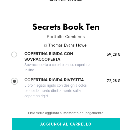
Secrets Book Ten
Portfolio Combines
di
Thomas Evans Howell
COPERTINA RIGIDA CON
69,28 €
SOVRACCOPERTA
Sovraccoperta a colori pieni su copertina
in lino
COPERTINA RIGIDA RIVESTITA
72,28 €
Libro rilegato rigido con design a colori
pieno stampato direttamente sulla
copertina rigid
L'IVA verrà aggiunta al momento del pagamento.