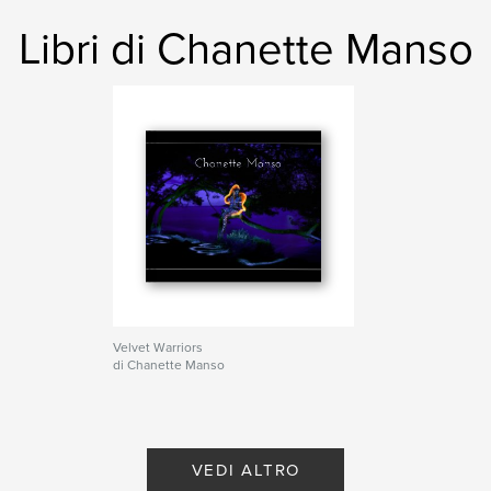
body paint
,
uv objets
,
Paris
,
dance
,
Libri di Chanette Manso
chanette
,
manso
Velvet Warriors
di Chanette Manso
VEDI ALTRO