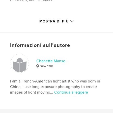
Francisco, and Denmark.
More current information online at:
MOSTRA DI PIÙ
chanettemanso.com
Informazioni sull'autore
Funzionalità e dettagli
Categoria principale:
Libri d'arte e fotografia
Formato del progetto:
Chanette Manso
Quadrato piccolo, 18×18 cm
N° di pagine:
40
New York
Data di pubblicazione:
ott 14, 2010
Parole chiave
I am a French-American light artist who was born in
China. I use long exposure photography to create
,
,
image by image video
san francisco
images of light moving...
Continua a leggere
night photography
,
long exposure
,
light graffer
,
light painting
,