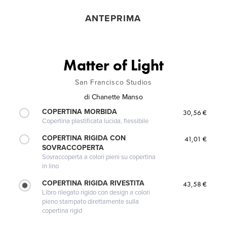
ANTEPRIMA
Matter of Light
San Francisco Studios
di
Chanette Manso
COPERTINA MORBIDA
30,56 €
Copertina plastificata lucida, flessibile
COPERTINA RIGIDA CON
41,01 €
SOVRACCOPERTA
Sovraccoperta a colori pieni su copertina
in lino
COPERTINA RIGIDA RIVESTITA
43,58 €
Libro rilegato rigido con design a colori
pieno stampato direttamente sulla
copertina rigid