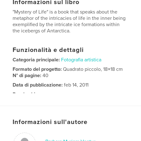
Informazioni sul libro
"Mystery of Life" is a book that speaks about the
metaphor of the intricacies of life in the inner being
exemplified by the intricate ice formations within
the icebergs of Antarctica.
Funzionalità e dettagli
Categoria principale:
Fotografia artistica
Formato del progetto:
Quadrato piccolo, 18×18 cm
N° di pagine:
40
Data di pubblicazione:
feb 14, 2011
Parole chiave
,
,
,
,
Antarctica
mystery
life
icebergs
,
soul
spiritual
Informazioni sull'autore