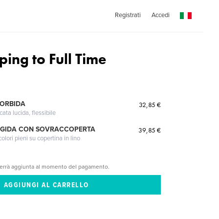
Registrati
Accedi
ing to Full Time
p
MORBIDA
32,85 €
cata lucida, flessibile
IGIDA CON SOVRACCOPERTA
39,85 €
lori pieni su copertina in lino
verrà aggiunta al momento del pagamento.