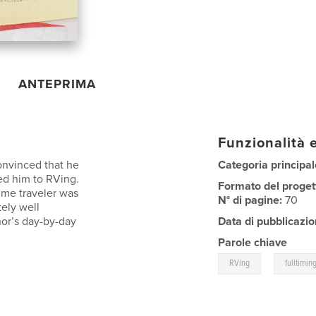
ANTEPRIMA
Funzionalità e
onvinced that he
Categoria principal
uced him to RVing.
Formato del proget
time traveler was
N° di pagine:
70
tely well
hor’s day-by-day
Data di pubblicazio
Parole chiave
,
RVing
fulltimin