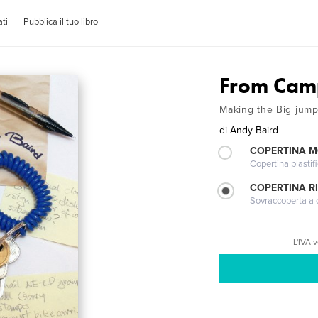
ti
Pubblica il tuo libro
From Camp
Making the Big jum
di
Andy Baird
COPERTINA 
Copertina plastifi
COPERTINA R
Sovraccoperta a co
L'IVA 