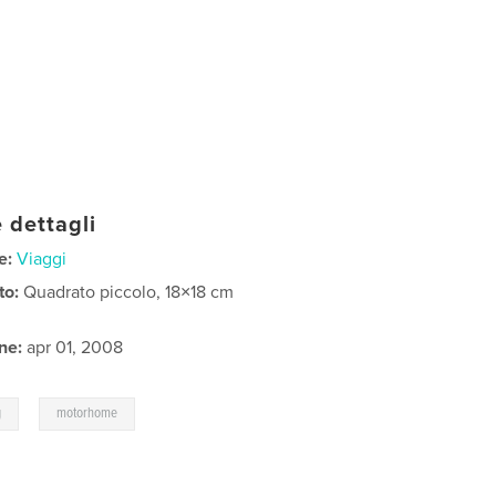
 dettagli
e:
Viaggi
to:
Quadrato piccolo, 18×18 cm
ne:
apr 01, 2008
,
g
motorhome