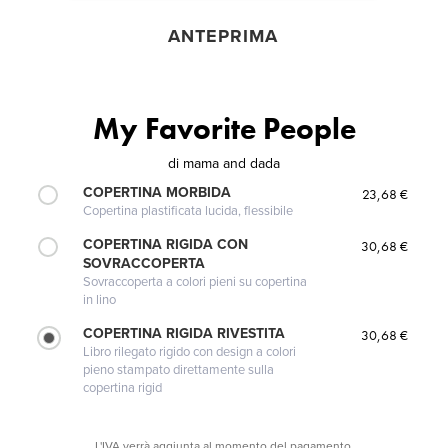
ANTEPRIMA
My Favorite People
di
mama and dada
COPERTINA MORBIDA
23,68 €
Copertina plastificata lucida, flessibile
COPERTINA RIGIDA CON
30,68 €
SOVRACCOPERTA
Sovraccoperta a colori pieni su copertina
in lino
COPERTINA RIGIDA RIVESTITA
30,68 €
Libro rilegato rigido con design a colori
pieno stampato direttamente sulla
copertina rigid
L'IVA verrà aggiunta al momento del pagamento.