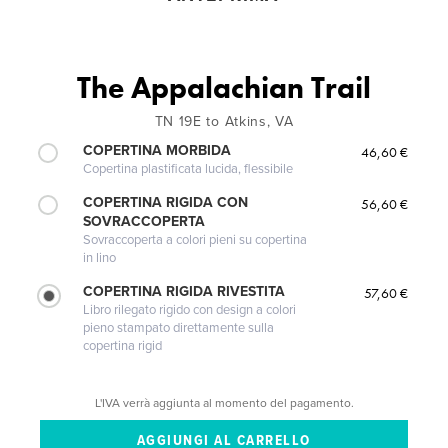
The Appalachian Trail
TN 19E to Atkins, VA
COPERTINA MORBIDA
46,60 €
Copertina plastificata lucida, flessibile
COPERTINA RIGIDA CON
56,60 €
SOVRACCOPERTA
Sovraccoperta a colori pieni su copertina
in lino
COPERTINA RIGIDA RIVESTITA
57,60 €
Libro rilegato rigido con design a colori
pieno stampato direttamente sulla
copertina rigid
L'IVA verrà aggiunta al momento del pagamento.