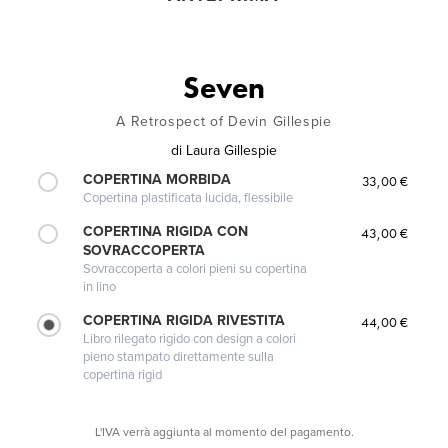
Seven
A Retrospect of Devin Gillespie
di
Laura Gillespie
COPERTINA MORBIDA
33,00 €
Copertina plastificata lucida, flessibile
COPERTINA RIGIDA CON
43,00 €
SOVRACCOPERTA
Sovraccoperta a colori pieni su copertina
in lino
COPERTINA RIGIDA RIVESTITA
44,00 €
Libro rilegato rigido con design a colori
pieno stampato direttamente sulla
copertina rigid
L'IVA verrà aggiunta al momento del pagamento.