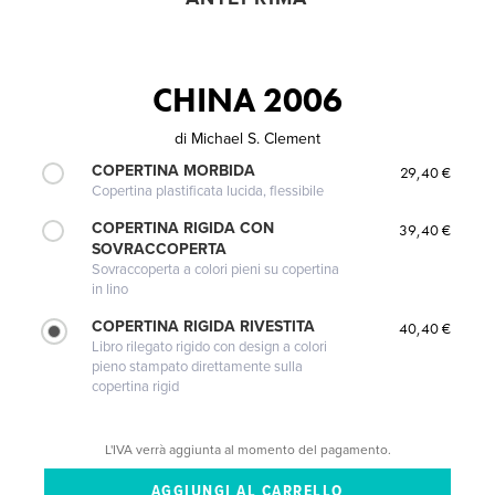
CHINA 2006
di
Michael S. Clement
COPERTINA MORBIDA
29,40 €
Copertina plastificata lucida, flessibile
COPERTINA RIGIDA CON
39,40 €
SOVRACCOPERTA
Sovraccoperta a colori pieni su copertina
in lino
COPERTINA RIGIDA RIVESTITA
40,40 €
Libro rilegato rigido con design a colori
pieno stampato direttamente sulla
copertina rigid
L'IVA verrà aggiunta al momento del pagamento.