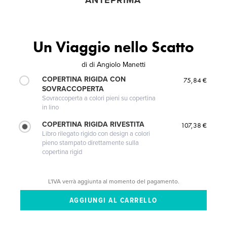
ANTEPRIMA
Un Viaggio nello Scatto
di
di Angiolo Manetti
COPERTINA RIGIDA CON
75,84 €
SOVRACCOPERTA
Sovraccoperta a colori pieni su copertina
in lino
COPERTINA RIGIDA RIVESTITA
107,38 €
Libro rilegato rigido con design a colori
pieno stampato direttamente sulla
copertina rigid
L'IVA verrà aggiunta al momento del pagamento.