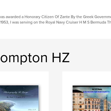
was awarded a Honorary Citizen Of Zante By the Greek Governmen
 1953, I was serving on the Royal Navy Cruiser H M S Bermuda That
Crompton HZ