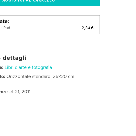
late
2,84 €
e iPad
 dettagli
e:
Libri d'arte e fotografia
to:
Orizzontale standard, 25×20 cm
ne:
set 21, 2011