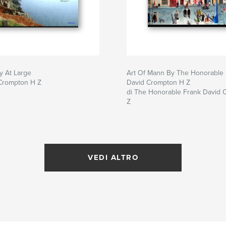
y At Large
Art Of Mann By The Honorable
 Crompton H Z
David Crompton H Z
di The Honorable Frank David
Z
VEDI ALTRO