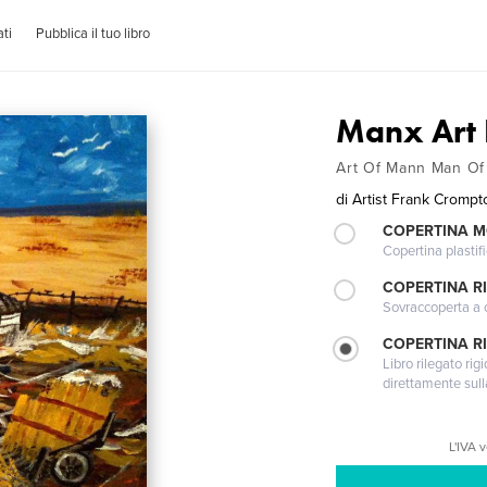
ti
Pubblica il tuo libro
Manx Art 
Art Of Mann Man Of
di
Artist Frank Crompt
COPERTINA 
Copertina plastifi
COPERTINA R
Sovraccoperta a co
COPERTINA RI
Libro rilegato ri
direttamente sull
L'IVA 