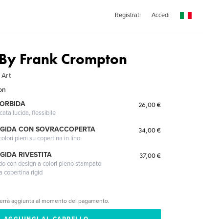
Registrati
Accedi
By Frank Crompton
 Art
on
MORBIDA
26,00 €
cata lucida, flessibile
IGIDA CON SOVRACCOPERTA
34,00 €
lori pieni su copertina in lino
GIDA RIVESTITA
37,00 €
gido con design a colori pieno stampato
a copertina rigid
verrà aggiunta al momento del pagamento.