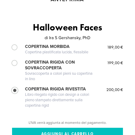
Halloween Faces
di
Ira S Gershansky, PhD
COPERTINA MORBIDA
189,00 €
Copertina plastificata lucida, flessibile
COPERTINA RIGIDA CON
199,00 €
SOVRACCOPERTA
Sovraccoperta a colori pieni su copertina
in lino
COPERTINA RIGIDA RIVESTITA
200,00 €
Libro rilegato rigido con design a colori
pieno stampato direttamente sulla
copertina rigid
L'IVA verrà aggiunta al momento del pagamento.