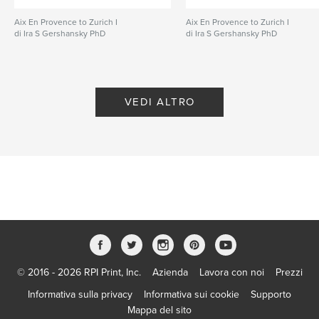
Aix En Provence to Zurich I
Aix En Provence to Zurich I
di Ira S Gershansky PhD
di Ira S Gershansky PhD
VEDI ALTRO
© 2016 - 2026 RPI Print, Inc.
Azienda
Lavora con noi
Prezzi
Informativa sulla privacy
Informativa sui cookie
Supporto
Mappa del sito