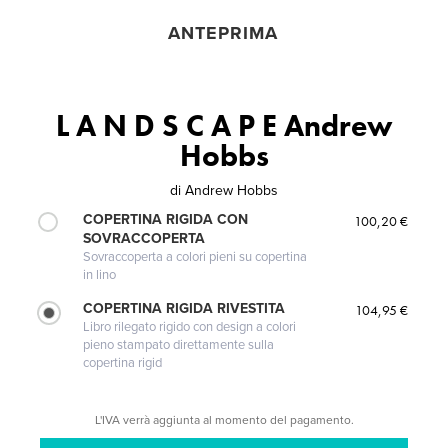
ANTEPRIMA
L A N D S C A P E Andrew
Hobbs
di
Andrew Hobbs
COPERTINA RIGIDA CON
100,20 €
SOVRACCOPERTA
Sovraccoperta a colori pieni su copertina
in lino
COPERTINA RIGIDA RIVESTITA
104,95 €
Libro rilegato rigido con design a colori
pieno stampato direttamente sulla
copertina rigid
L'IVA verrà aggiunta al momento del pagamento.