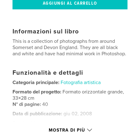
Informazioni sul libro
This is a collection of photographs from around
Somerset and Devon England. They are all black
and white and have had minimal work in Photoshop.
Funzionalità e dettagli
Categoria principale:
Fotografia artistica
Formato del progetto:
Formato orizzontale grande,
33×28 cm
N° di pagine:
40
Data di pubblicazione:
giu 02, 2008
Parole chiave
MOSTRA DI PIÙ
,
,
,
,
Landscape
Tree
Moorland
Devon