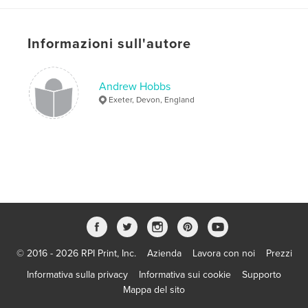
,
,
Somerset
UK
Dartmoor
,
Informazioni sull'autore
Exmoor
,
Water
Andrew Hobbs
Exeter, Devon, England
© 2016 - 2026 RPI Print, Inc.
Azienda
Lavora con noi
Prezzi
Informativa sulla privacy
Informativa sui cookie
Supporto
Mappa del sito