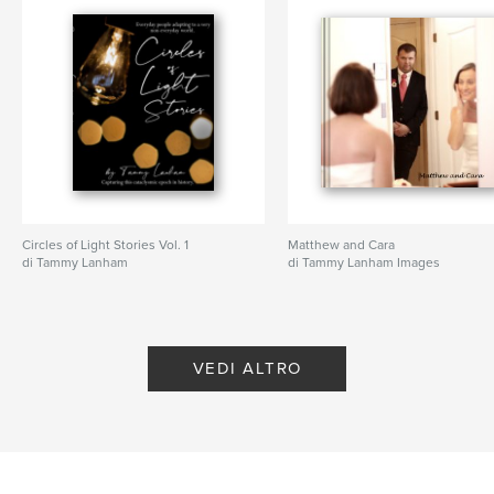
Circles of Light Stories Vol. 1
Matthew and Cara
di Tammy Lanham
di Tammy Lanham Images
VEDI ALTRO