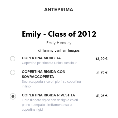
ANTEPRIMA
Emily - Class of 2012
Emily Hensley
di
Tammy Lanham Images
COPERTINA MORBIDA
43,20 €
Copertina plastificata lucida, flessibile
COPERTINA RIGIDA CON
51,95 €
SOVRACCOPERTA
Sovraccoperta a colori pieni su copertina
in lino
COPERTINA RIGIDA RIVESTITA
51,95 €
Libro rilegato rigido con design a colori
pieno stampato direttamente sulla
copertina rigid