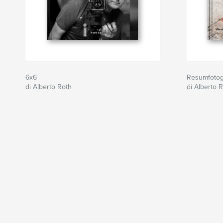
6x6
Resumfotog
di Alberto Roth
di Alberto R