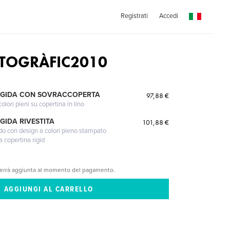
Registrati
Accedi
TOGRÀFIC2010
IGIDA CON SOVRACCOPERTA
97,88 €
lori pieni su copertina in lino
GIDA RIVESTITA
101,88 €
gido con design a colori pieno stampato
a copertina rigid
verrà aggiunta al momento del pagamento.