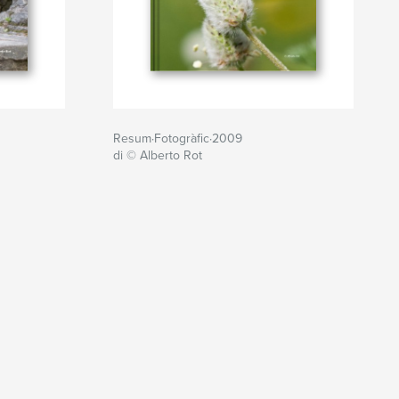
Resum·Fotogràfic·2009
di © Alberto Rot