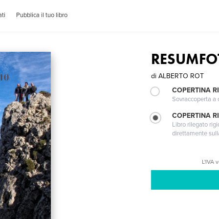
ti
Pubblica il tuo libro
RESUMFO
di
ALBERTO ROT
COPERTINA R
Sovraccoperta a co
COPERTINA RI
Libro rilegato ri
direttamente sull
L'IVA 