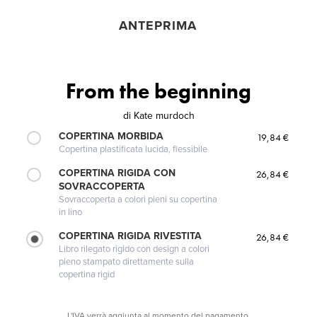
ANTEPRIMA
From the beginning
di
Kate murdoch
COPERTINA MORBIDA
19,84 €
Copertina plastificata lucida, flessibile
COPERTINA RIGIDA CON
26,84 €
SOVRACCOPERTA
Sovraccoperta a colori pieni su copertina
in lino
COPERTINA RIGIDA RIVESTITA
26,84 €
Libro rilegato rigido con design a colori
pieno stampato direttamente sulla
copertina rigid
L'IVA verrà aggiunta al momento del pagamento.