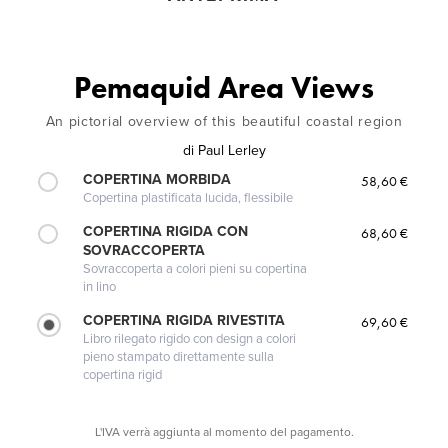
Pemaquid Area Views
An pictorial overview of this beautiful coastal region
di
Paul Lerley
COPERTINA MORBIDA
58,60 €
Copertina plastificata lucida, flessibile
COPERTINA RIGIDA CON
68,60 €
SOVRACCOPERTA
Sovraccoperta a colori pieni su copertina
in lino
COPERTINA RIGIDA RIVESTITA
69,60 €
Libro rilegato rigido con design a colori
pieno stampato direttamente sulla
copertina rigid
L'IVA verrà aggiunta al momento del pagamento.