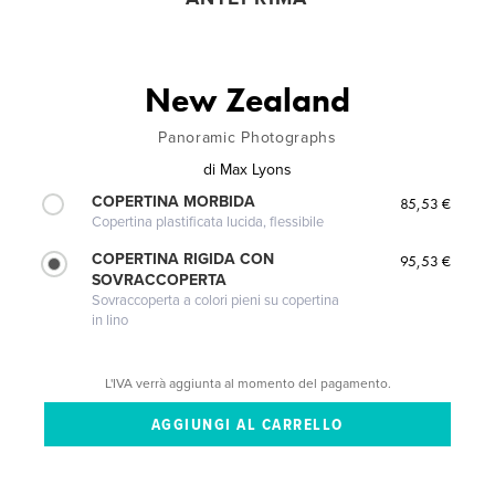
New Zealand
Panoramic Photographs
di
Max Lyons
COPERTINA MORBIDA
85,53 €
Copertina plastificata lucida, flessibile
COPERTINA RIGIDA CON
95,53 €
SOVRACCOPERTA
Sovraccoperta a colori pieni su copertina
in lino
L'IVA verrà aggiunta al momento del pagamento.