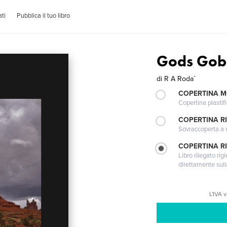
ti
Pubblica il tuo libro
Gods Gobl
di
R A Roda`
COPERTINA 
Copertina plastifi
COPERTINA R
Sovraccoperta a co
COPERTINA RI
Libro rilegato ri
direttamente sull
L'IVA 