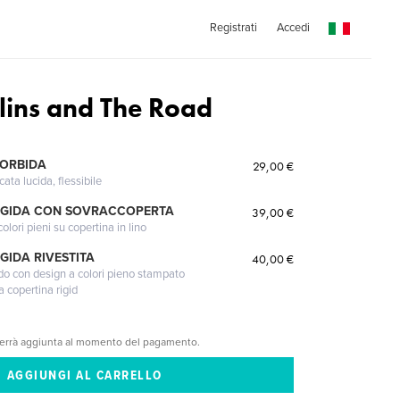
Registrati
Accedi
ins and The Road
MORBIDA
29,00 €
cata lucida, flessibile
IGIDA CON SOVRACCOPERTA
39,00 €
lori pieni su copertina in lino
GIDA RIVESTITA
40,00 €
gido con design a colori pieno stampato
a copertina rigid
verrà aggiunta al momento del pagamento.