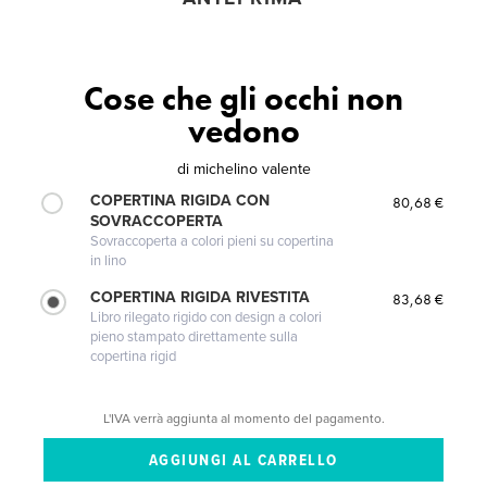
Cose che gli occhi non
vedono
di
michelino valente
COPERTINA RIGIDA CON
80,68 €
SOVRACCOPERTA
Sovraccoperta a colori pieni su copertina
in lino
COPERTINA RIGIDA RIVESTITA
83,68 €
Libro rilegato rigido con design a colori
pieno stampato direttamente sulla
copertina rigid
L'IVA verrà aggiunta al momento del pagamento.